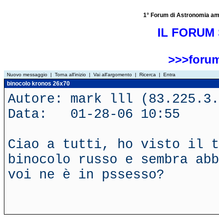
1° Forum di Astronomia amator
IL FORUM 
>>>forum
Nuovo messaggio
|
Torna all'inizio
|
Vai all'argomento
|
Ricerca
|
Entra
binocolo kronos 26x70
Autore: mark lll (83.225.3.
Data: 01-28-06 10:55
Ciao a tutti, ho visto il t
binocolo russo e sembra abb
voi ne è in pssesso?